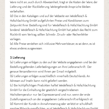
Ware nicht an, auch durch Abwesenheit, trägt er die Kosten der Ware, der
Lieferung und der Rücklieferung. Weitergehende Ansprüche bleiben
vorbehalten.
(d) Die in den Katalogen und auf der Webseite von Weidefleisch &
Hofschlachtung GmbH aufgeführten Preise und Konditionen zum
Zeitpunkt Ihrer Bestellung sind für Weidefleisch & Hofschlachtung GmbH
bindend. Weidefleisch & Hofschlachtung GmbH hat jedoch das Recht zum
Rücktritt vom Vertrag, sollten Schreib-, Druck- oder Rechenfehler
vorliegen.
(e) Alle Preise verstehen sich inklusive Mehrwertsteuer, es sei denn, es ist
etwas anderes ausgewiesen.
3. Lieferung
(a) Lieferungen erfolgen zu den auf der Website angegebenen und bei der
Bestellung geltenden Lieferbedingungen an Ihre Lieferanschrift. Der
genaue Versandtermin wird Ihnen per Email mitgeteilt.
(b) Lieferungen erfolgen ausschließlich innerhalb Deutschlands. An
Adressen auf Inseln kann nicht geliefert werden.
(c) Bei kühlpflichtigen Produkten haftet Weidefleisch & Hofschlachtung
GmbH für die Einhaltung der gesetzlich vorgeschriebenen
Höchsttemperatur nur bei Expressversand und nur, wenn der erste
Zustellungsversuch an der angegebenen Lieferanschrift erfolgreich ist.
(d) Kommt der Kunde in Annahmeverzug oder verletzt er schuldhaft
sonstige Mitwirkungspflichten, so ist Weidefleisch & Hofschlachtung GmbH