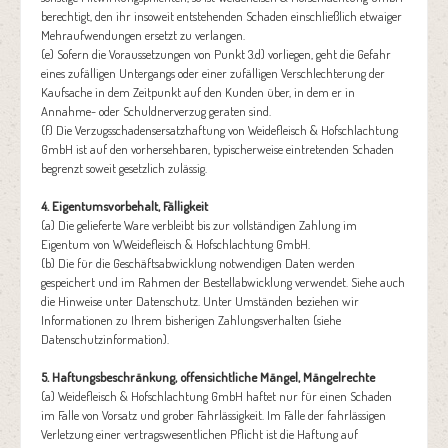
berechtigt, den ihr insoweit entstehenden Schaden einschließlich etwaiger
Mehraufwendungen ersetzt zu verlangen.
(e) Sofern die Voraussetzungen von Punkt 3.d) vorliegen, geht die Gefahr
eines zufälligen Untergangs oder einer zufälligen Verschlechterung der
Kaufsache in dem Zeitpunkt auf den Kunden über, in dem er in
Annahme- oder Schuldnerverzug geraten sind.
(f) Die Verzugsschadensersatzhaftung von Weidefleisch & Hofschlachtung
GmbH ist auf den vorhersehbaren, typischerweise eintretenden Schaden
begrenzt soweit gesetzlich zulässig.
4. Eigentumsvorbehalt, Fälligkeit
(a) Die gelieferte Ware verbleibt bis zur vollständigen Zahlung im
Eigentum von WWeidefleisch & Hofschlachtung GmbH.
(b) Die für die Geschäftsabwicklung notwendigen Daten werden
gespeichert und im Rahmen der Bestellabwicklung verwendet. Siehe auch
die Hinweise unter Datenschutz. Unter Umständen beziehen wir
Informationen zu Ihrem bisherigen Zahlungsverhalten (siehe
Datenschutzinformation).
5. Haftungsbeschränkung, offensichtliche Mängel, Mängelrechte
(a) Weidefleisch & Hofschlachtung GmbH haftet nur für einen Schaden
im Falle von Vorsatz und grober Fahrlässigkeit. Im Falle der fahrlässigen
Verletzung einer vertragswesentlichen Pflicht ist die Haftung auf