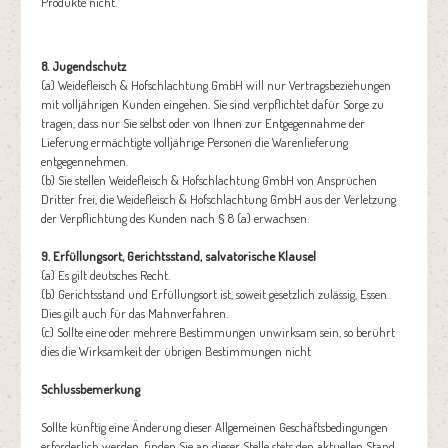
Produkte nicht.
8. Jugendschutz
(a) Weidefleisch & Hofschlachtung GmbH will nur Vertragsbeziehungen
mit volljährigen Kunden eingehen. Sie sind verpflichtet dafür Sorge zu
tragen, dass nur Sie selbst oder von Ihnen zur Entgegennahme der
Lieferung ermächtigte volljährige Personen die Warenlieferung
entgegennehmen.
(b) Sie stellen Weidefleisch & Hofschlachtung GmbH von Ansprüchen
Dritter frei, die Weidefleisch & Hofschlachtung GmbH aus der Verletzung
der Verpflichtung des Kunden nach § 8 (a) erwachsen.
9. Erfüllungsort, Gerichtsstand, salvatorische Klausel
(a) Es gilt deutsches Recht.
(b) Gerichtsstand und Erfüllungsort ist, soweit gesetzlich zulässig, Essen.
Dies gilt auch für das Mahnverfahren.
(c) Sollte eine oder mehrere Bestimmungen unwirksam sein, so berührt
dies die Wirksamkeit der übrigen Bestimmungen nicht
Schlussbemerkung
Sollte künftig eine Änderung dieser Allgemeinen Geschäftsbedingungen
erforderlich werden, finden Sie an dieser Stelle stets den aktuellen Stand.