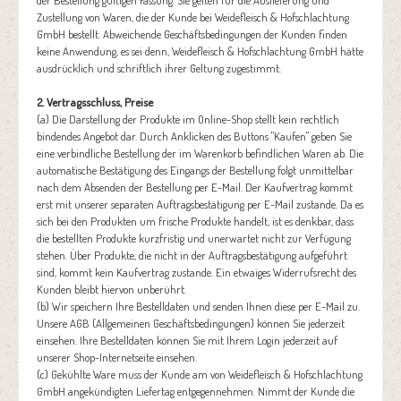
der Bestellung gültigen Fassung. Sie gelten für die Auslieferung und
Zustellung von Waren, die der Kunde bei Weidefleisch & Hofschlachtung
GmbH bestellt. Abweichende Geschäftsbedingungen der Kunden finden
keine Anwendung, es sei denn, Weidefleisch & Hofschlachtung GmbH hätte
ausdrücklich und schriftlich ihrer Geltung zugestimmt.
2. Vertragsschluss, Preise
(a) Die Darstellung der Produkte im Online-Shop stellt kein rechtlich
bindendes Angebot dar. Durch Anklicken des Buttons "Kaufen" geben Sie
eine verbindliche Bestellung der im Warenkorb befindlichen Waren ab. Die
automatische Bestätigung des Eingangs der Bestellung folgt unmittelbar
nach dem Absenden der Bestellung per E-Mail. Der Kaufvertrag kommt
erst mit unserer separaten Auftragsbestätigung per E-Mail zustande. Da es
sich bei den Produkten um frische Produkte handelt, ist es denkbar, dass
die bestellten Produkte kurzfristig und unerwartet nicht zur Verfügung
stehen. Über Produkte, die nicht in der Auftragsbestätigung aufgeführt
sind, kommt kein Kaufvertrag zustande. Ein etwaiges Widerrufsrecht des
Kunden bleibt hiervon unberührt.
(b) Wir speichern Ihre Bestelldaten und senden Ihnen diese per E-Mail zu.
Unsere AGB (Allgemeinen Geschäftsbedingungen) können Sie jederzeit
einsehen. Ihre Bestelldaten können Sie mit Ihrem Login jederzeit auf
unserer Shop-Internetseite einsehen.
(c) Gekühlte Ware muss der Kunde am von Weidefleisch & Hofschlachtung
GmbH angekündigten Liefertag entgegennehmen. Nimmt der Kunde die