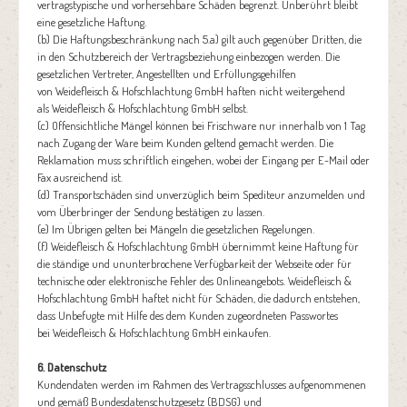
vertragstypische und vorhersehbare Schäden begrenzt. Unberührt bleibt
eine gesetzliche Haftung.
(b) Die Haftungsbeschränkung nach 5.a) gilt auch gegenüber Dritten, die
in den Schutzbereich der Vertragsbeziehung einbezogen werden. Die
gesetzlichen Vertreter, Angestellten und Erfüllungsgehilfen
von Weidefleisch & Hofschlachtung GmbH haften nicht weitergehend
als Weidefleisch & Hofschlachtung GmbH selbst.
(c) Offensichtliche Mängel können bei Frischware nur innerhalb von 1 Tag
nach Zugang der Ware beim Kunden geltend gemacht werden. Die
Reklamation muss schriftlich eingehen, wobei der Eingang per E-Mail oder
Fax ausreichend ist.
(d) Transportschäden sind unverzüglich beim Spediteur anzumelden und
vom Überbringer der Sendung bestätigen zu lassen.
(e) Im Übrigen gelten bei Mängeln die gesetzlichen Regelungen.
(f) Weidefleisch & Hofschlachtung GmbH übernimmt keine Haftung für
die ständige und ununterbrochene Verfügbarkeit der Webseite oder für
technische oder elektronische Fehler des Onlineangebots. Weidefleisch &
Hofschlachtung GmbH haftet nicht für Schäden, die dadurch entstehen,
dass Unbefugte mit Hilfe des dem Kunden zugeordneten Passwortes
bei Weidefleisch & Hofschlachtung GmbH einkaufen.
6. Datenschutz
Kundendaten werden im Rahmen des Vertragsschlusses aufgenommenen
und gemäß Bundesdatenschutzgesetz (BDSG) und