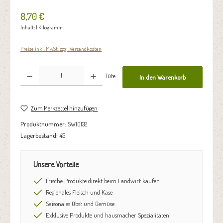
8,70 €
Inhalt:
1 Kilogramm
Preise inkl. MwSt. zzgl. Versandkosten
Produkt Anzahl: Gib den gewünschten Wert ein oder benutze die Schaltflächen um die Anzahl zu erhöhen oder zu reduzie
Tüte
In den Warenkorb
Zum Merkzettel hinzufügen
Produktnummer:
SW10132
Lagerbestand:
45
Unsere Vorteile
Frische Produkte direkt beim Landwirt kaufen
Regionales Fleisch und Käse
Saisonales Obst und Gemüse
Exklusive Produkte und hausmacher Spezialitäten