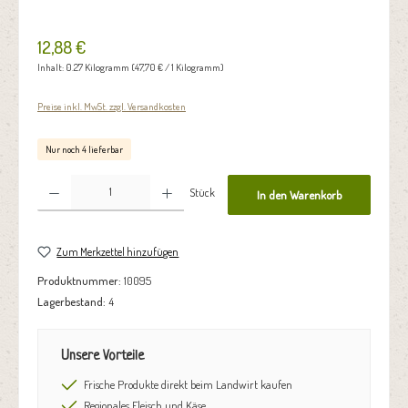
12,88 €
Inhalt:
0.27 Kilogramm
(47,70 € / 1 Kilogramm)
Preise inkl. MwSt. zzgl. Versandkosten
Nur noch 4 lieferbar
Produkt Anzahl: Gib den gewünschten Wert ein oder benutze die Schaltflächen um die Anzahl zu erhöhen oder zu reduzie
Stück
In den Warenkorb
Zum Merkzettel hinzufügen
Produktnummer:
10095
Lagerbestand:
4
Unsere Vorteile
Frische Produkte direkt beim Landwirt kaufen
Regionales Fleisch und Käse