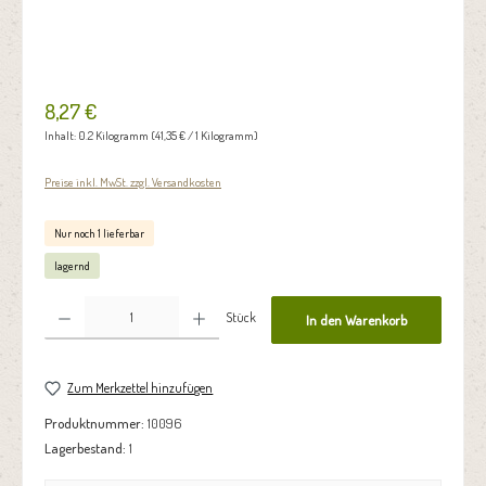
8,27 €
Inhalt:
0.2 Kilogramm
(41,35 € / 1 Kilogramm)
Preise inkl. MwSt. zzgl. Versandkosten
Nur noch 1 lieferbar
lagernd
Produkt Anzahl: Gib den gewünschten Wert ein oder benutze die Schaltflächen um die Anzahl zu erhöhen oder zu reduzie
Stück
In den Warenkorb
Zum Merkzettel hinzufügen
Produktnummer:
10096
Lagerbestand:
1