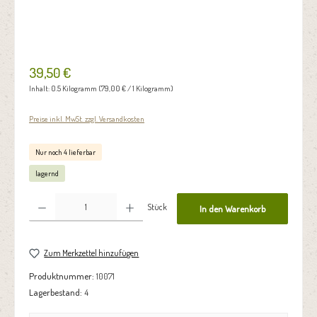
39,50 €
Inhalt:
0.5 Kilogramm
(79,00 € / 1 Kilogramm)
Preise inkl. MwSt. zzgl. Versandkosten
Nur noch 4 lieferbar
lagernd
Produkt Anzahl: Gib den gewünschten Wert ein oder benutze die Schaltflächen um die Anzahl zu erhöhen oder zu reduzie
Stück
In den Warenkorb
Zum Merkzettel hinzufügen
Produktnummer:
10071
Lagerbestand:
4